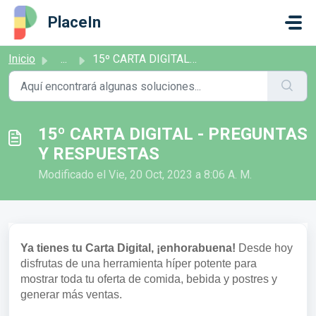
Saltar al contenido principal
PlaceIn
Inicio
...
15º CARTA DIGITAL - PREGUNTAS Y RESPUESTAS
15º CARTA DIGITAL - PREGUNTAS
Y RESPUESTAS
Modificado el Vie, 20 Oct, 2023 a 8:06 A. M.
Ya tienes tu Carta Digital, ¡enhorabuena!
Desde hoy
disfrutas de una herramienta híper potente para
mostrar toda tu oferta de comida, bebida y postres y
generar más ventas.