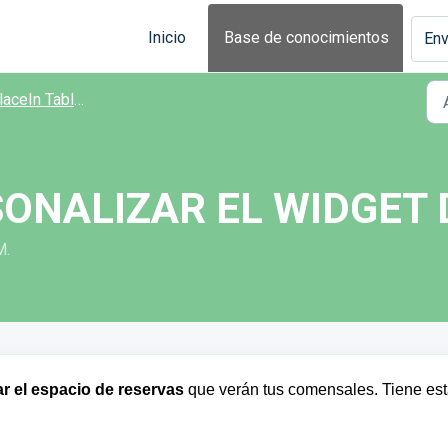
Inicio
Base de conocimientos
Env
n Tables - Funcionalidades principales
ONALIZAR EL WIDGET 
M.
ar el espacio de reservas
que verán tus comensales. Tiene es