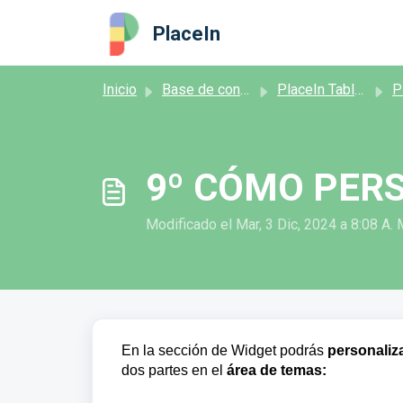
Saltar al contenido principal
PlaceIn
Inicio
Base de conocimientos
PlaceIn Tables
PlaceI
9º CÓMO PERS
Modificado el Mar, 3 Dic, 2024 a 8:08 A. 
En la sección de Widget podrás
personaliz
dos partes en el
área de temas: